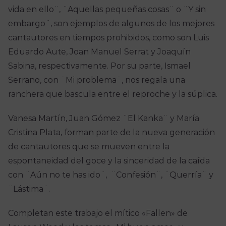
vida en ello¨, ¨Aquellas pequeñas cosas¨ o ¨Y sin
embargo¨, son ejemplos de algunos de los mejores
cantautores en tiempos prohibidos, como son Luis
Eduardo Aute, Joan Manuel Serrat y Joaquín
Sabina, respectivamente. Por su parte, Ismael
Serrano, con ¨Mi problema¨, nos regala una
ranchera que bascula entre el reproche y la súplica.
Vanesa Martín, Juan Gómez ¨El Kanka¨ y María
Cristina Plata, forman parte de la nueva generación
de cantautores que se mueven entre la
espontaneidad del goce y la sinceridad de la caída
con ¨Aún no te has ido¨, ¨Confesión¨, ¨Querría¨ y
¨Lástima¨.
Completan este trabajo el mítico «Fallen» de