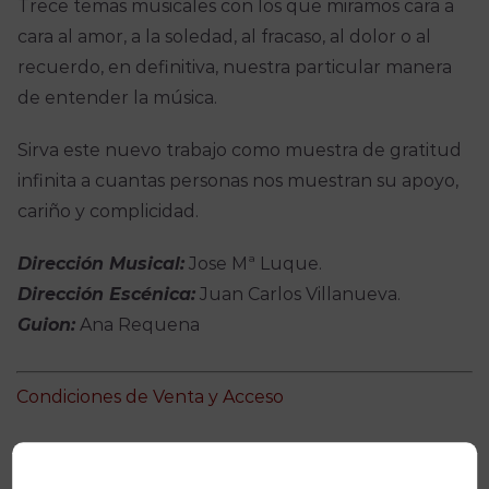
Trece temas musicales con los que miramos cara a
cara al amor, a la soledad, al fracaso, al dolor o al
recuerdo, en definitiva, nuestra particular manera
de entender la música.
Sirva este nuevo trabajo como muestra de gratitud
infinita a cuantas personas nos muestran su apoyo,
cariño y complicidad.
Dirección Musical:
Jose Mª Luque.
Dirección Escénica:
Juan Carlos Villanueva.
Guion:
Ana Requena
Condiciones de Venta y Acceso