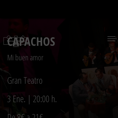
Saltar
al
contenido
CAPACHOS
Mi buen amor
Gran Teatro
3 Ene. | 20:00 h.
De 8€ a 21€