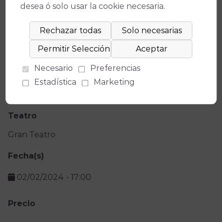
desea ó solo usar la cookie necesaria.
Condiciones de Venta y Acceso
Ficha técnica
Necesario
Preferencias
Estadística
Marketing
Teatro
Gran Teatro
Fecha(s)
02/02/2024
-
17:00
Precio