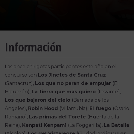
Información
Las once chirigotas participantes este año en el
concurso son
Los Jinetes de Santa Cruz
(Santacruz),
Los que no paran de empujar
(El
Higuerón),
La tierra que más quiero
(Levante),
Los que bajaron del cielo
(Barriada de los
Ángeles),
Robin Hood
(Villarrubia),
El fuego
(Osario
Romano),
Las primas del Torete
(Huerta de la
Reina),
Kenpati Kenpami
(La Foggarilla),
La Batalla
(Alcolea),
Los del Vistalegre
(Ciudad jardín) y
Los