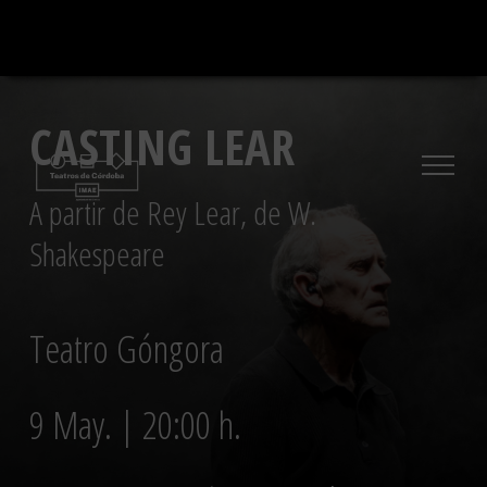
Saltar
al
contenido
CASTING LEAR
A partir de Rey Lear, de W.
Shakespeare
Teatro Góngora
9 May. | 20:00 h.