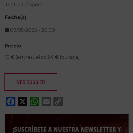
Teatro Góngora
Fecha(s)
09/05/2025
-
20:00
Precio
19 € (entresuelo); 24 € (butaca)
VER DOSSIER
Facebook
X
WhatsApp
Email
Copy
Link