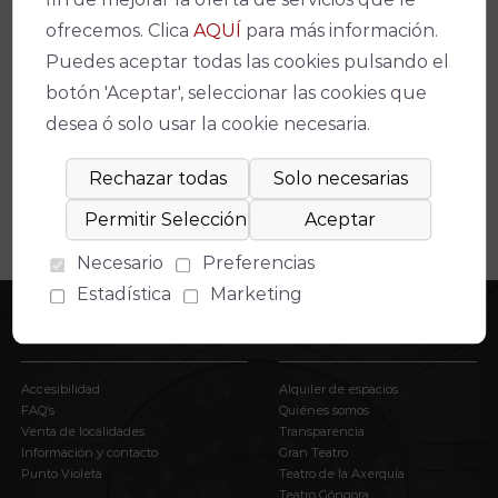
ofrecemos. Clica
AQUÍ
para más información.
Espectáculos relacionados
Puedes aceptar todas las cookies pulsando el
botón 'Aceptar', seleccionar las cookies que
No se ha encontrado un evento relacionado.
desea ó solo usar la cookie necesaria.
Necesario
Preferencias
Estadística
Marketing
INFORMACIÓN
EL IMAE
Accesibilidad
Alquiler de espacios
FAQ’s
Quiénes somos
Venta de localidades
Transparencia
Información y contacto
Gran Teatro
Punto Violeta
Teatro de la Axerquía
Teatro Góngora