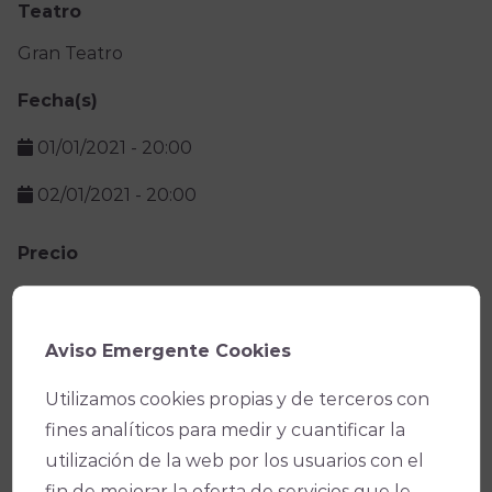
Teatro
Gran Teatro
Fecha(s)
01/01/2021 -
20:00
02/01/2021 -
20:00
Precio
Facebook
X
WhatsApp
Email
Copy
Aviso Emergente Cookies
Link
Utilizamos cookies propias y de terceros con
fines analíticos para medir y cuantificar la
utilización de la web por los usuarios con el
fin de mejorar la oferta de servicios que le