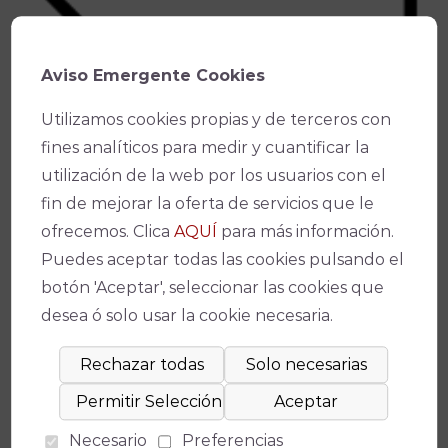
Aviso Emergente Cookies
- Solicita el Bono Cultural
aquí.*
Utilizamos cookies propias y de terceros con
*(Solo disponible en
venta online
)
fines analíticos para medir y cuantificar la
utilización de la web por los usuarios con el
fin de mejorar la oferta de servicios que le
Ficha técnica
ofrecemos. Clica
AQUÍ
para más información.
Puedes aceptar todas las cookies pulsando el
botón 'Aceptar', seleccionar las cookies que
desea ó solo usar la cookie necesaria.
Teatro
Teatro de la Axerquía
(
Medidas de seguridad
)
Necesario
Preferencias
Fecha(s)