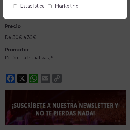
Estadística
Marketing
05/10/2024
-
21:30
Precio
De 30€ a 39€
Promotor
Dinámica Iniciativas, S.L.
Facebook
X
WhatsApp
Email
Copy
Link