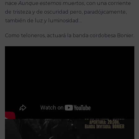
nace
Aunque estemos muertos
, con una corriente
de tristeza y de oscuridad pero, paradójicamente,
también de luz y luminosidad…
Como teloneros, actuará la banda cordobesa Bonier.