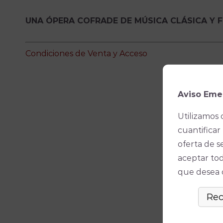
UNA ÓPERA COFRADE DE MÚSICA CLÁSICA Y F
Condiciones de Venta y Acceso
Aviso Eme
Utilizamos 
cuantificar 
oferta de s
aceptar tod
que desea ó