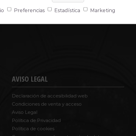
io
Preferencias
Estadística
Marketing
AVISO LEGAL
Declaración de accesibilidad web
Condiciones de venta y acceso
Aviso Legal
Política de Privacidad
Política de cookies