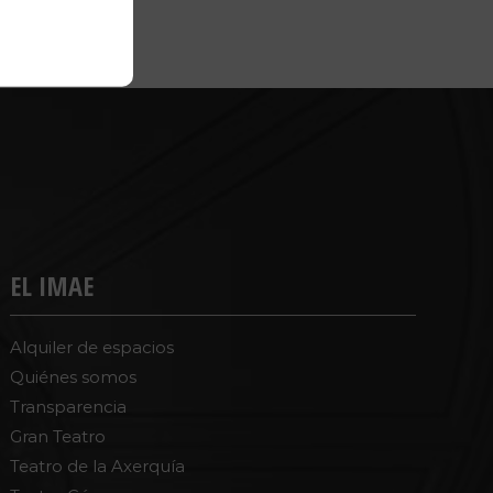
EL IMAE
Alquiler de espacios
Quiénes somos
Transparencia
Gran Teatro
Teatro de la Axerquía