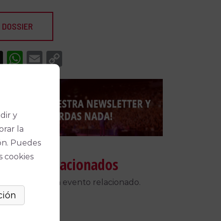
 DOSSIER
acebook
X
WhatsApp
Email
Copy
Link
dir y
orar la
ón. Puedes
s cookies
táculos relacionados
 encontrado un evento relacionado.