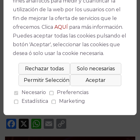
fines analíticos para medir y cuantificar la
Ficha técnica
utilización de la web por los usuarios con el
fin de mejorar la oferta de servicios que le
ofrecemos. Clica
AQUÍ
para más información.
Teatro
Puedes aceptar todas las cookies pulsando el
botón 'Aceptar', seleccionar las cookies que
Gran Teatro
desea ó solo usar la cookie necesaria.
Fecha(s)
24/06/2021
-
20:00
Precio
Necesario
Preferencias
Estadística
Marketing
3 euros
Facebook
X
WhatsApp
Email
Copy
Link