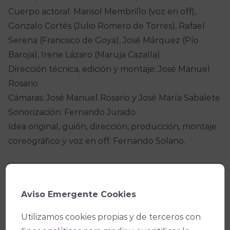
Cuerpo actoral: Marisol Membrillo (voz en off),
Gonzalo Cortés (Julio Romero de Torres), Rafael
Serena (Francisco de Goya), José Márquez (Pío
Baroja), Irene Lázaro (Maruja Cazalla)
Dirección técnica, edición y montaje: José Manuel
Rosario
Cámaras: José Manuel Rosario y José María Sabalete
Sonorización: Fernando Jurado
Idea original, guión, dirección, producción, montaje
coreográfico y voz en off: Fernando Solano.
Condiciones de Venta y Acceso
Aviso Emergente Cookies
Utilizamos cookies propias y de terceros con