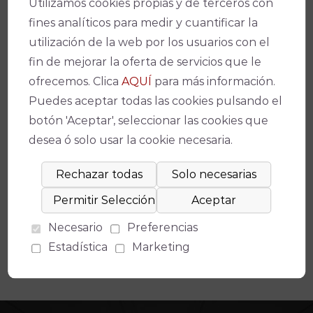
Facebook
X
WhatsApp
Email
Copy
Utilizamos cookies propias y de terceros con
Link
fines analíticos para medir y cuantificar la
utilización de la web por los usuarios con el
fin de mejorar la oferta de servicios que le
ofrecemos. Clica
AQUÍ
para más información.
Puedes aceptar todas las cookies pulsando el
botón 'Aceptar', seleccionar las cookies que
Espectáculos relacionados
desea ó solo usar la cookie necesaria.
NO HAY EVENTOS DISPONIBLES
Necesario
Preferencias
Estadística
Marketing