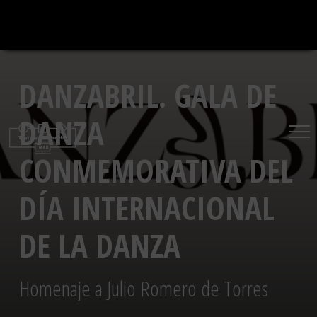
Saltar
al
contenido
DANZABRIL. GALA DE
DANZA
CONMEMORATIVA DEL
DÍA INTERNACIONAL
DE LA DANZA
Homenaje a Julio Romero de Torres