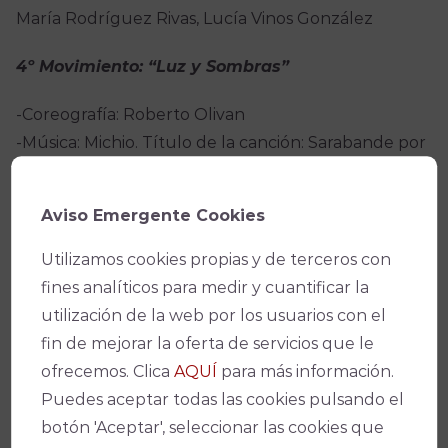
María Rodríguez Rivas, Lucía Vinos González
4º Movimiento: “Luz y Sombras”
-Coreografía: Roberto Olivan
-Música: Michio. Título de la canción: Sarabande por
buleria
-Ayudante de Repetición: Susana Aguilar y Olga
Aviso Emergente Cookies
García
-Intérpretes: alumnado del 5o y 6o de Enseñanzas
Utilizamos cookies propias y de terceros con
Profesionales de Danza Contemporánea del
fines analíticos para medir y cuantificar la
Conservatorio Profesional de Danza “Luis del Río”
utilización de la web por los usuarios con el
de Córdoba
fin de mejorar la oferta de servicios que le
Luna Alba Delgado, Elisa María Campos Orteg,
ofrecemos. Clica
AQUÍ
para más información.
Azahara Casas Castro, Sandra Costillo Merino, Alba
Puedes aceptar todas las cookies pulsando el
de Sotomayor Manosalvas, María Escudero Pérez,
botón 'Aceptar', seleccionar las cookies que