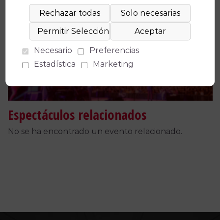
Facebook
X
WhatsApp
Email
Copy
Link
Necesario
Preferencias
Estadística
Marketing
Espectáculos relacionados
No se ha encontrado un evento relacionado.