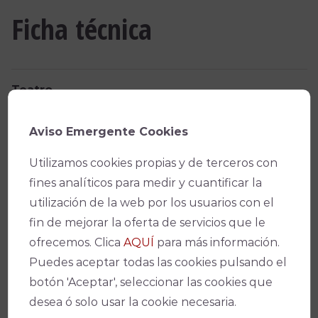
Ficha técnica
Teatro
Teatro Góngora
Aviso Emergente Cookies
Fecha(s)
Utilizamos cookies propias y de terceros con
08/05/2022
-
12:00
fines analíticos para medir y cuantificar la
utilización de la web por los usuarios con el
Precio
fin de mejorar la oferta de servicios que le
ofrecemos. Clica
AQUÍ
para más información.
6 €
Puedes aceptar todas las cookies pulsando el
botón 'Aceptar', seleccionar las cookies que
VER DOSSIER
desea ó solo usar la cookie necesaria.