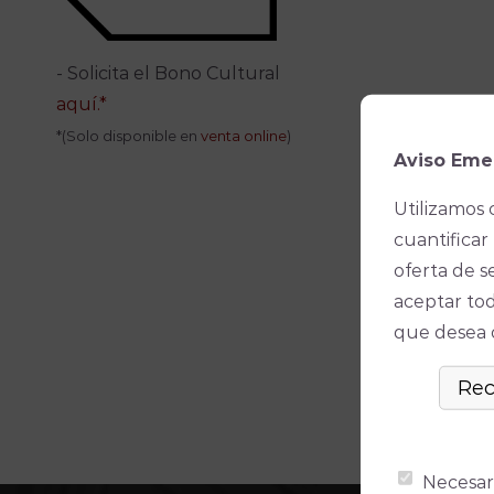
- Solicita el Bono Cultural
aquí.*
*(Solo disponible en
venta online
)
Aviso Eme
Utilizamos 
cuantificar 
oferta de s
aceptar tod
que desea ó
Necesar