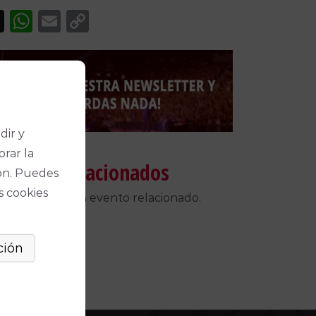
acebook
X
WhatsApp
Email
Copy
Link
dir y
orar la
táculos relacionados
ón. Puedes
s cookies
 encontrado un evento relacionado.