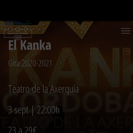
Saltar
al
contenido
El Kanka
Gira 2020-2021
Teatro de la Axerquía
3 sept | 22:00h
23 a 29€