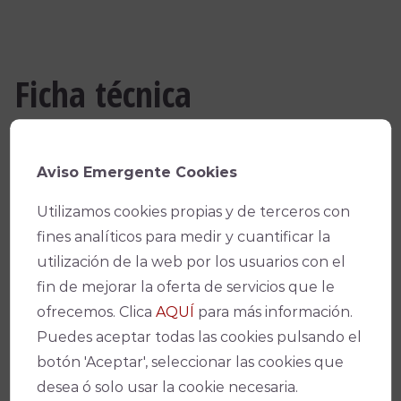
Ficha técnica
Teatro
Aviso Emergente Cookies
Teatro de la Axerquía
Utilizamos cookies propias y de terceros con
(
Medidas de seguridad
)
fines analíticos para medir y cuantificar la
utilización de la web por los usuarios con el
Fecha(s)
fin de mejorar la oferta de servicios que le
03/09/2021
-
22:00
ofrecemos. Clica
AQUÍ
para más información.
Puedes aceptar todas las cookies pulsando el
Precio
botón 'Aceptar', seleccionar las cookies que
desea ó solo usar la cookie necesaria.
23 a 29€