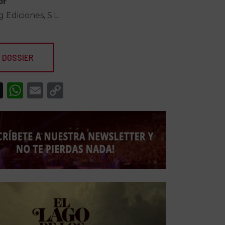
or
 Ediciones, S.L.
 DOSSIER
acebook
X
WhatsApp
Email
Copy
Link