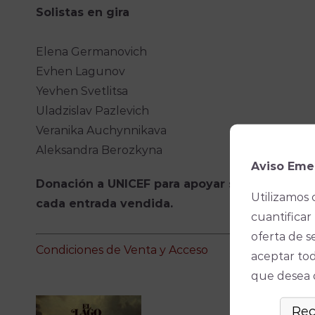
Solistas en gira
Elena Germanovich
Evhen Lagunov
Yevhen Svetlitsa
Uladzislav Pazlevich
Veranika Auchynnikava
Aleksandra Berozkyna
Aviso Eme
Donación a UNICEF para apoyar su trabajo en
Utilizamos 
cada entrada vendida.
cuantificar 
oferta de s
Condiciones de Venta y Acceso
aceptar tod
que desea ó