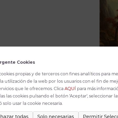
rgente Cookies
 la emergencia de UCRANIA de 1
€
por
cookies propias y de terceros con fines analíticos para me
la utilización de la web por los usuarios con el fin de mej
Espec
ervicios que le ofrecemos. Clica
AQUÍ
para más informaci
as las cookies pulsando el botón 'Aceptar', seleccionar la
No se ha
 solo usar la cookie necesaria.