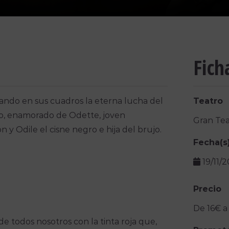
Fich
zando en sus cuadros la eterna lucha del
Teatro
ido, enamorado de Odette, joven
Gran Tea
 y Odile el cisne negro e hija del brujo.
Fecha(s
19/11/
Precio
De 16€ a
 todos nosotros con la tinta roja que,