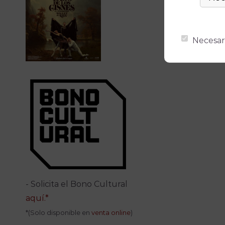
Necesar
- Solicita el Bono Cultural
aquí.*
*(Solo disponible en
venta online
)