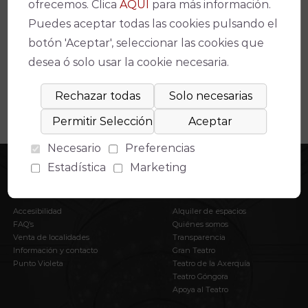
Espectáculos relacionados
ofrecemos. Clica
AQUÍ
para más información.
Puedes aceptar todas las cookies pulsando el
No se ha encontrado un evento relacionado.
botón 'Aceptar', seleccionar las cookies que
desea ó solo usar la cookie necesaria.
Necesario
Preferencias
Estadística
Marketing
INFORMACIÓN
EL IMAE
Accesibilidad
Alquiler de espacios
FAQ’s
Quiénes somos
Venta de localidades
Transparencia
Información y contacto
Gran Teatro
Punto Violeta
Teatro de la Axerquía
Teatro Góngora
Apoya al Teatro