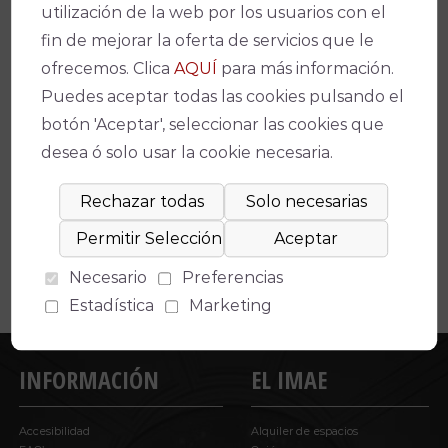
utilización de la web por los usuarios con el
fin de mejorar la oferta de servicios que le
ofrecemos. Clica
AQUÍ
para más información.
Puedes aceptar todas las cookies pulsando el
botón 'Aceptar', seleccionar las cookies que
Espectáculos relacionados
desea ó solo usar la cookie necesaria.
No se ha encontrado un evento relacionado.
Necesario
Preferencias
Estadística
Marketing
INFORMACIÓN
EL IMAE
Accesibilidad
Alquiler de espacios