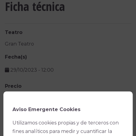
Ficha técnica
Teatro
Gran Teatro
Fecha(s)
29/10/2023
-
12:00
Precio
Entrada por invitación
Aviso Emergente Cookies
Facebook
X
WhatsApp
Email
Copy
Utilizamos cookies propias y de terceros con
Link
fines analíticos para medir y cuantificar la