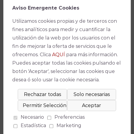
Aviso Emergente Cookies
De 6€ a 15€
Utilizamos cookies propias y de terceros con
Promotor
fines analíticos para medir y cuantificar la
Escuela de Danza y Artes Escénicas de Córdoba
utilización de la web por los usuarios con el
fin de mejorar la oferta de servicios que le
Facebook
X
WhatsApp
Email
Copy
ofrecemos. Clica
AQUÍ
para más información.
Link
Puedes aceptar todas las cookies pulsando el
botón 'Aceptar', seleccionar las cookies que
desea ó solo usar la cookie necesaria.
Espectáculos relacionados
Necesario
Preferencias
No se ha encontrado un evento relacionado.
Estadística
Marketing