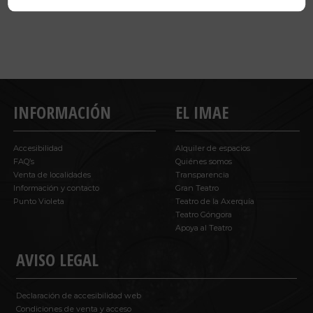
INFORMACIÓN
EL IMAE
Accesibilidad
Alquiler de espacios
FAQ’s
Quiénes somos
Venta de localidades
Transparencia
Información y contacto
Gran Teatro
Punto Violeta
Teatro de la Axerquía
Teatro Góngora
Apoya al Teatro
AVISO LEGAL
Declaración de accesibilidad web
Condiciones de venta y acceso