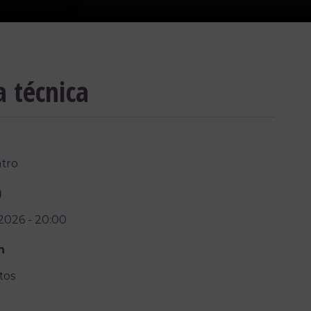
a técnica
tro
)
/2026
-
20:00
n
tos