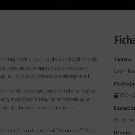
Fich
bra enigmática que explora la fragilidad de
Teatro
ecil, dos viejos amigos que conversan
Gran Tea
egue… o que quizá estuvo siempre allí.
Fecha(s
berinto de percepciones donde lo real se
17/04
turgia de García May, una historia que
samiento, belleza y una profunda
Duració
80 minu
ligencia, sin dogmas ni fórmulas fáciles.
Precio