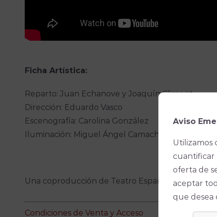
Ficha Artística:
Reparto: Juan Echanove y Joaquín Climent
Dirección: Eduardo Vasco
Escenografía: Carolina González
Aviso Eme
Iluminación: Miguel Ángel Camacho
Utilizamos 
cuantificar 
oferta de s
Una coproducción de Teatro Español y Entrecaja
aceptar tod
que desea ó
Condiciones de Venta y Acceso