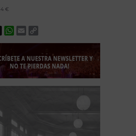
24 €
acebook
X
WhatsApp
Email
Copy
Link