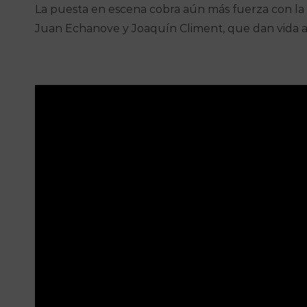
La puesta en escena cobra aún más fuerza con la 
Juan Echanove y Joaquín Climent, que dan vida a 