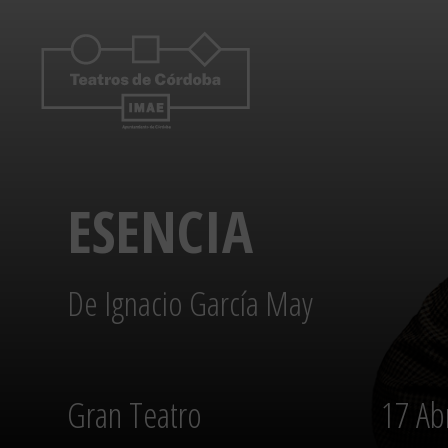
Saltar
al
contenido
ESENCIA
De Ignacio García May
Gran Teatro
17 Abr