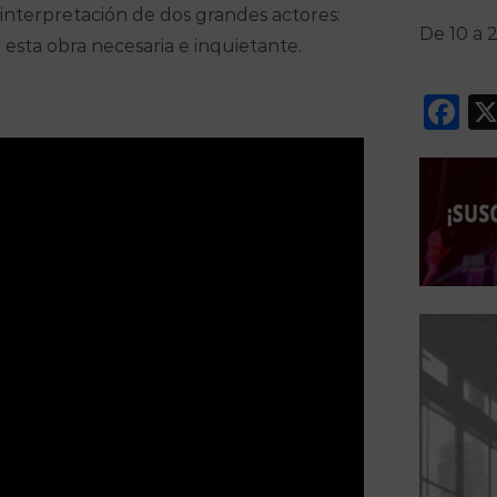
interpretación de dos grandes actores:
De 10 a 
esta obra necesaria e inquietante.
F