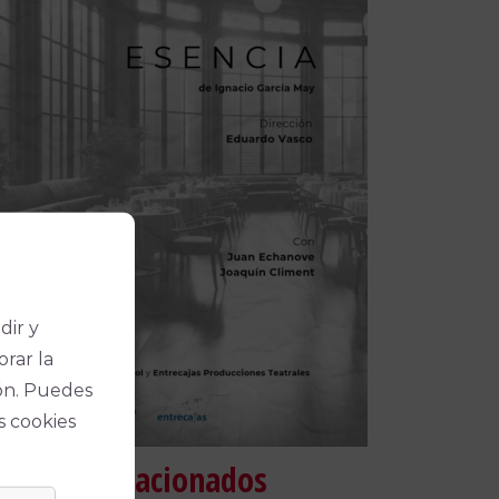
dir y
orar la
ón. Puedes
s cookies
táculos relacionados