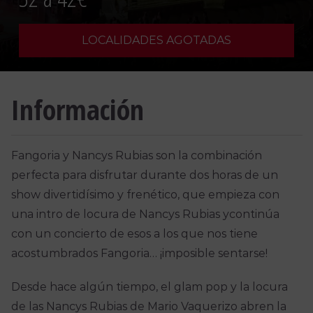
LOCALIDADES AGOTADAS
Información
Fangoria
y
Nancys
Rubias son la combinación
perfecta para
disfrutar
durante dos horas
de
un
show
divertidísimo y frenético,
que empieza con
una
intro
de locura de
Nancys
Rubias
y
continúa
con
un concierto
de
esos a los que nos tiene
acostumbrados
Fangoria
… ¡imposible sentarse!
Desde hace algún tiempo,
el
glam
pop
y la locura
de
las
Nancys
Rubias
de
Mario Vaquerizo abren
la