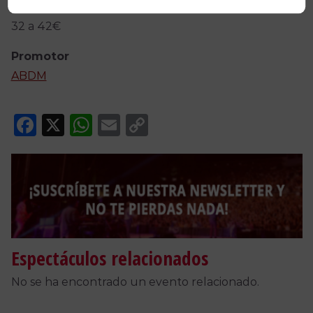
32 a 42€
Promotor
ABDM
Facebook
X
WhatsApp
Email
Copy
Link
Espectáculos relacionados
No se ha encontrado un evento relacionado.