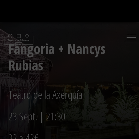
Saltar
al
contenido
Fangoria + Nancys
Rubias
Teatro de la Axerquía
23 Sept. | 21:30
32 a 42€