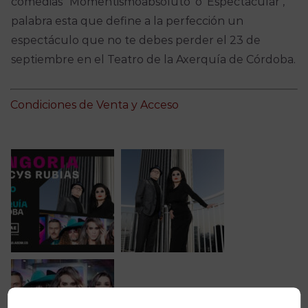
comedias’ ‘
Momentismo
absoluto’ o ‘Espectacular’,
palabra
esta
que define a la perfe
cción un
espectáculo que
no te debes perder
el 23 de
septiembre en el Teatro de la
Axerquía
de Córdoba.
Condiciones de Venta y Acceso