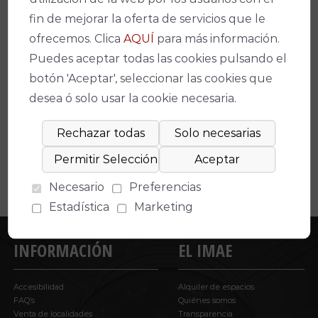
fin de mejorar la oferta de servicios que le
ofrecemos. Clica
AQUÍ
para más información.
Puedes aceptar todas las cookies pulsando el
Espectáculos relacionados
botón 'Aceptar', seleccionar las cookies que
desea ó solo usar la cookie necesaria.
No se ha encontrado un evento relacionado.
Necesario
Preferencias
Estadística
Marketing
INFORMACIÓN
EL IMAE
Accesibilidad
Alquiler de espacios
FAQ’s
Quiénes somos
Venta de localidades
Transparencia