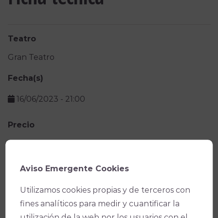
Teatro
Gran Teatro
Fecha(s)
16/06/2023
-
21:00
Precio
De 8€ a 14€
Aviso Emergente Cookies
Facebook
X
WhatsApp
Email
Copy
Link
Utilizamos cookies propias y de terceros con
fines analíticos para medir y cuantificar la
utilización de la web por los usuarios con el