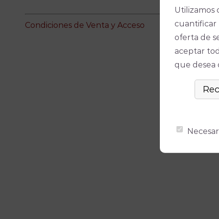
Utilizamos 
cuantificar 
Condiciones de Venta y Acceso
oferta de s
aceptar tod
que desea ó
Necesar