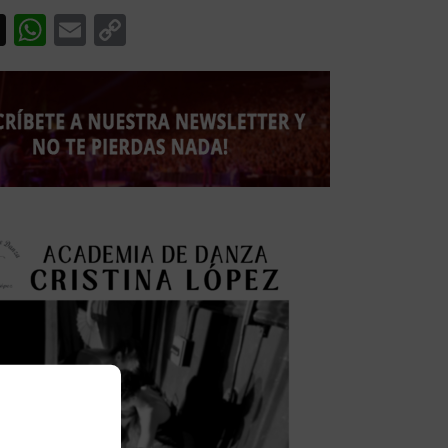
acebook
X
WhatsApp
Email
Copy
Link