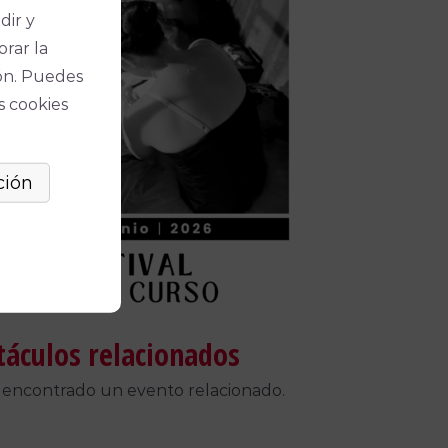
dir y
orar la
ón. Puedes
s cookies
táculos relacionados
 encontrado un evento relacionado.