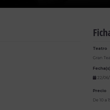
Fich
Teatro
Gran Tea
Fecha(s
22/06
Precio
De 10 a 