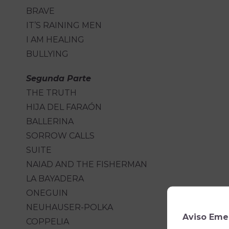
BRAVE
IT’S RAINING MEN
I AM HEALING
BULLYING
Segunda Parte
THE TRUTH
HIJA DEL FARAÓN
BALLERINA
SORROW CALLS
SUITE
NAIAD AND THE FISHERMAN
LA BAYADERA
ONEGUIN
NEUHAUSER-POLKA
Aviso Eme
COPPELIA