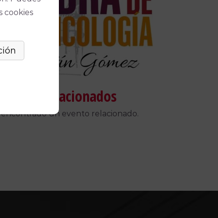
s cookies
táculos relacionados
 encontrado un evento relacionado.