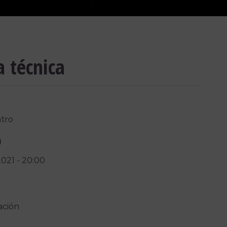
a técnica
tro
)
2021
-
20:00
ación