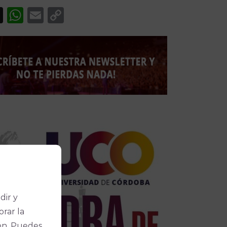
acebook
X
WhatsApp
Email
Copy
Link
dir y
orar la
ón. Puedes