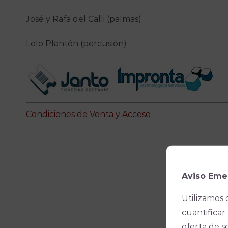
José y Rafa del Calli (palmas)
Lolo Plantón (percusión)
Condiciones de Venta y Acceso
Aviso Eme
Utilizamos 
cuantificar 
oferta de s