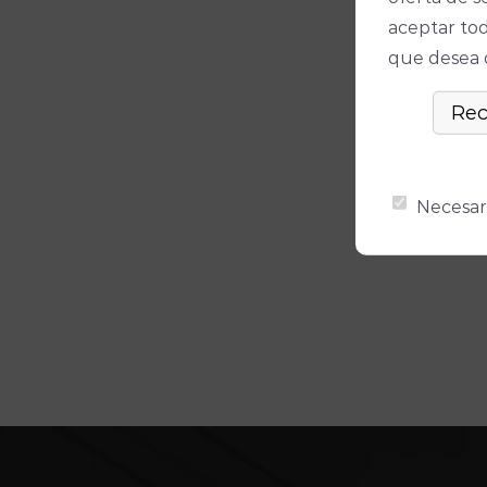
aceptar tod
que desea ó
Necesar