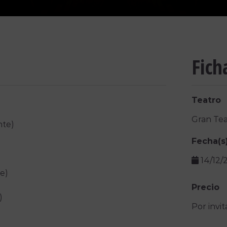
Fich
Teatro
Gran Tea
nte)
Fecha(s
14/12/
e)
Precio
)
Por invit