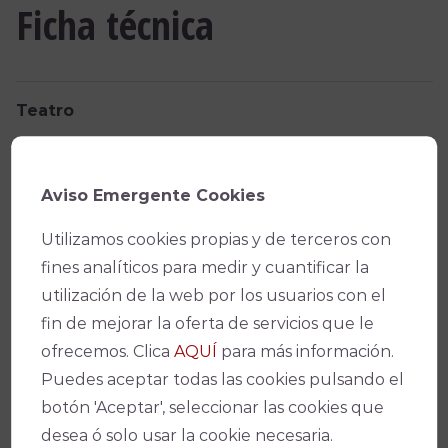
Ficha técnica
Teatro
Gran Teatro
Fecha(s)
Aviso Emergente Cookies
09/03/2024 -
17:00
Utilizamos cookies propias y de terceros con
fines analíticos para medir y cuantificar la
09/03/2024 -
20:00
utilización de la web por los usuarios con el
fin de mejorar la oferta de servicios que le
Precio
ofrecemos. Clica
AQUÍ
para más información.
De 12€ a 15€
Puedes aceptar todas las cookies pulsando el
botón 'Aceptar', seleccionar las cookies que
Promotor
desea ó solo usar la cookie necesaria.
Fundación Don Bosco Salesianos Social