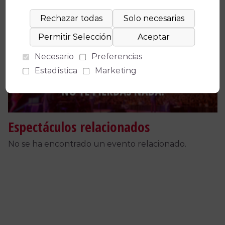
Facebook
X
WhatsApp
Email
Copy
Link
Necesario
Preferencias
Estadística
Marketing
Espectáculos relacionados
No se ha encontrado un evento relacionado.