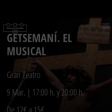
Saltar
al
contenido
GETSEMANÍ. EL
MUSICAL
Gran Teatro
9 Mar. | 17:00 h. y 20:00 h.
De 12€ a 15€