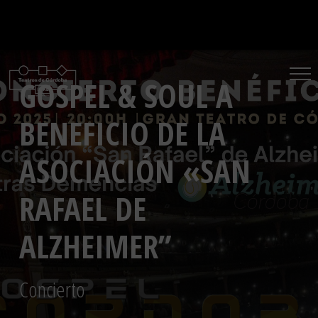
Saltar
al
contenido
GOSPEL & SOUL A
BENEFICIO DE LA
ASOCIACIÓN «SAN
RAFAEL DE
ALZHEIMER”
Concierto