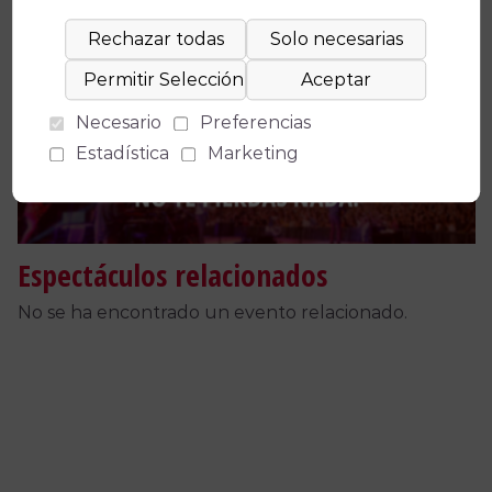
Facebook
X
WhatsApp
Email
Copy
Link
Necesario
Preferencias
Estadística
Marketing
Espectáculos relacionados
No se ha encontrado un evento relacionado.