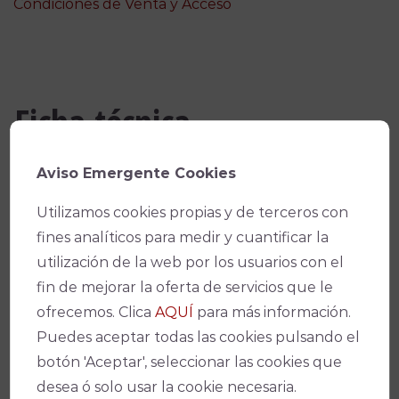
Condiciones de Venta y Acceso
Ficha técnica
Aviso Emergente Cookies
Teatro
Utilizamos cookies propias y de terceros con
Gran Teatro
fines analíticos para medir y cuantificar la
utilización de la web por los usuarios con el
Fecha(s)
fin de mejorar la oferta de servicios que le
10/05/2025
-
20:00
ofrecemos. Clica
AQUÍ
para más información.
Puedes aceptar todas las cookies pulsando el
Precio
botón 'Aceptar', seleccionar las cookies que
desea ó solo usar la cookie necesaria.
De 16 a 18 €