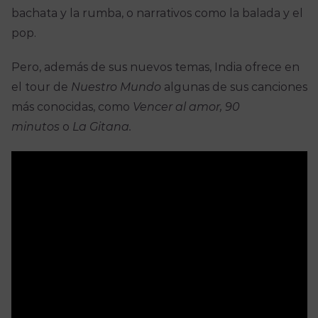
bachata y la rumba, o narrativos como la balada y el
pop.
Pero, además de sus nuevos temas, India ofrece en
el tour de
Nuestro Mundo
algunas de sus canciones
más conocidas, como
Vencer al amor, 90
minutos
o
La Gitana.