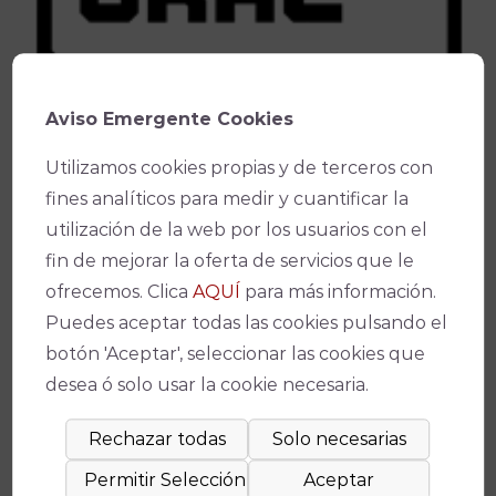
Aviso Emergente Cookies
Utilizamos cookies propias y de terceros con
- Solicita el Bono Cultural
aquí.*
fines analíticos para medir y cuantificar la
*(Solo disponible en
venta online
)
utilización de la web por los usuarios con el
fin de mejorar la oferta de servicios que le
ofrecemos. Clica
AQUÍ
para más información.
Puedes aceptar todas las cookies pulsando el
Ficha técnica
botón 'Aceptar', seleccionar las cookies que
desea ó solo usar la cookie necesaria.
Teatro
Teatro de la Axerquía