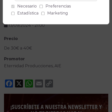
(
Medidas de seguridad
)
Necesario
Preferencias
Estadística
Marketing
Fecha(s)
13/09/2024
-
21:00
Precio
De 30€ a 40€
Promotor
Eternidad Producciones, AIE
Facebook
X
WhatsApp
Email
Copy
Link