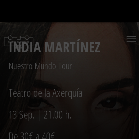
Saltar
al
contenido
INDIA MARTÍNEZ
Nuestro Mundo Tour
Teatro de la Axerquía
13 Sep. | 21.00 h.
De 30€ a 40€