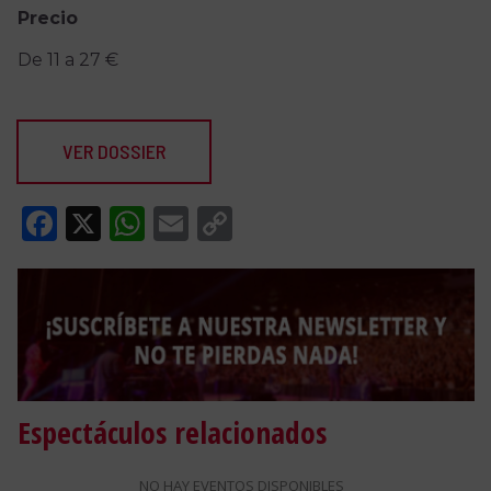
Precio
De 11 a 27 €
VER DOSSIER
Facebook
X
WhatsApp
Email
Copy
Link
Espectáculos relacionados
NO HAY EVENTOS DISPONIBLES