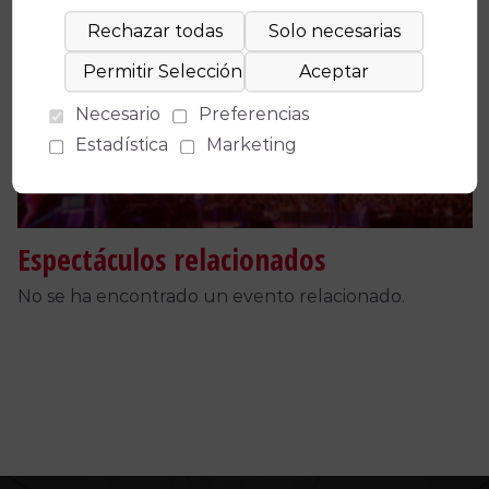
Facebook
X
WhatsApp
Email
Copy
Link
Necesario
Preferencias
Estadística
Marketing
Espectáculos relacionados
No se ha encontrado un evento relacionado.