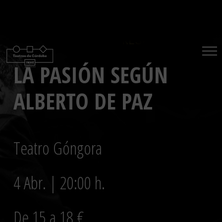
Saltar
al
contenido
LA PASIÓN SEGÚN
ALBERTO DE PAZ
Teatro Góngora
4 Abr. | 20:00 h.
De 15 a 18 €