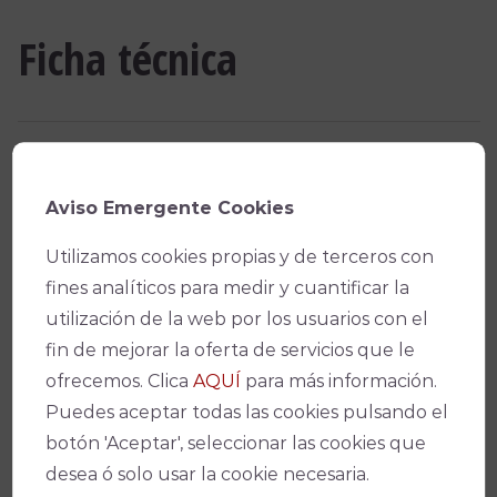
Ficha técnica
Teatro
Teatro Góngora
Aviso Emergente Cookies
Fecha(s)
Utilizamos cookies propias y de terceros con
fines analíticos para medir y cuantificar la
04/04/2025
-
20:00
utilización de la web por los usuarios con el
fin de mejorar la oferta de servicios que le
Precio
ofrecemos. Clica
AQUÍ
para más información.
De 15 a 18 €
Puedes aceptar todas las cookies pulsando el
Promotor
botón 'Aceptar', seleccionar las cookies que
Hermandad de la Quinta Angustia
desea ó solo usar la cookie necesaria.