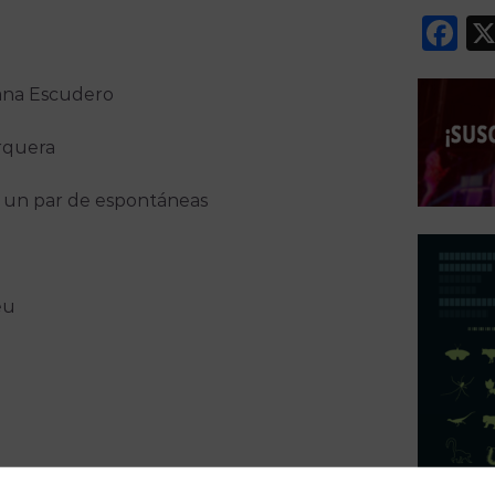
F
sana Escudero
rquera
 y un par de espontáneas
eu