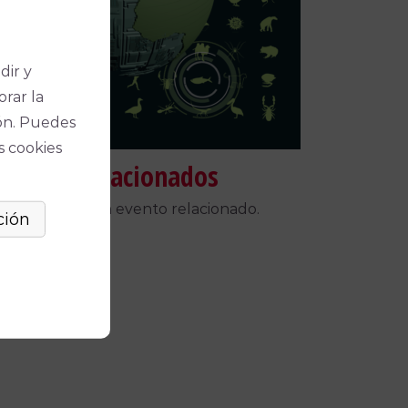
dir y
orar la
ón. Puedes
s cookies
táculos relacionados
 encontrado un evento relacionado.