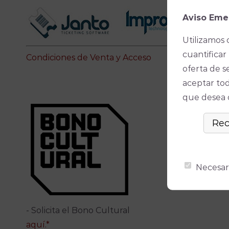
Aviso Eme
Utilizamos 
cuantificar 
Condiciones de Venta y Acceso
oferta de s
aceptar tod
que desea ó
Necesar
- Solicita el Bono Cultural
aquí.*