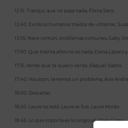
12.15. Tranqui, que no pasa nada, Elena Sanz
12:40. Exóticos humanos traídos de ultramar, Su
13:05. Nave común, problemas comunes, Gaby Jo
17:00. Que treinta años no es nada, Elena Lázaro
17:15, Verde que te quiero verde, Raquel Sastre
17:40. Houston, tenemos un problema, Ana Andr
18:00. Descanso
18:20. Laura no está, Laura se fue, Laura Morán
18:45. Lo que importa es la longitud, Clara Grima