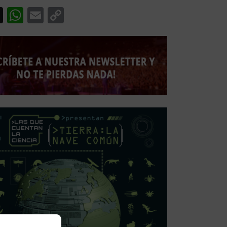
acebook
X
WhatsApp
Email
Copy
Link