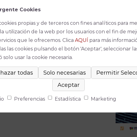
 García Ramos, que trae a escena a las
rgente Cookies
Buenestado Fernández, con una charla
rez Quesada, que analiza el potencial de
cookies propias y de terceros con fines analíticos para me
, pero también sus contribuciones a
la utilización de la web por los usuarios con el fin de mej
ervicios que le ofrecemos. Clica
AQUÍ
para más informaci
as las cookies pulsando el botón 'Aceptar', seleccionar la
 solo usar la cookie necesaria.
io
Preferencias
Estadística
Marketing