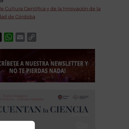
or
e Cultura Científica y de la Innovación de la
dad de Córdoba
acebook
X
WhatsApp
Email
Copy
Link