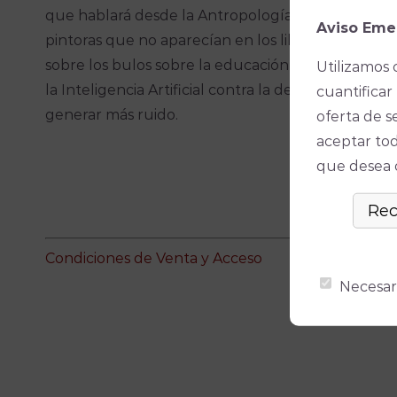
que hablará desde la Antropología; María Dolores
Aviso Eme
pintoras que no aparecían en los libros; Marina 
sobre los bulos sobre la educación, y Aurora Ramí
Utilizamos 
la Inteligencia Artificial contra la desinformación
cuantificar 
generar más ruido.
oferta de s
aceptar tod
que desea ó
Condiciones de Venta y Acceso
Necesar