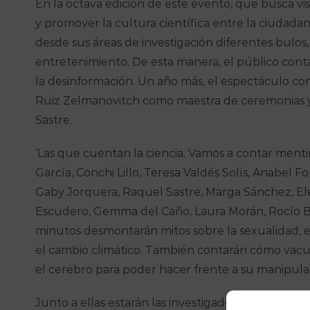
En la octava edición de este evento, que busca visi
y promover la cultura científica entre la ciudadan
desde sus áreas de investigación diferentes bulos,
entretenimiento. De esta manera, el público cont
la desinformación. Un año más, el espectáculo cont
Ruiz Zelmanovitch como maestra de ceremonias y
Sastre.
‘Las que cuentan la ciencia. Vamos a contar mentir
García, Conchi Lillo, Teresa Valdés Solís, Anabel 
Gaby Jorquera, Raquel Sastre, Marga Sánchez, Ele
Escudero, Gemma del Caño, Laura Morán, Rocío Be
minutos desmontarán mitos sobre la sexualidad, el
el cambio climático. También contarán cómo vacu
el cerebro para poder hacer frente a su manipula
Junto a ellas estarán las investigadoras de la Un