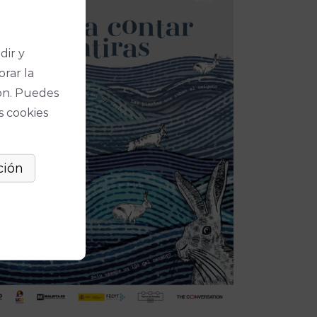
dir y
orar la
ón. Puedes
s cookies