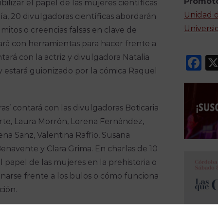
Promot
bilizar el papel de las mujeres científicas
Unidad d
ía, 20 divulgadoras científicas abordarán
Universi
 mitos o creencias falsas en clave de
ará con herramientas para hacer frente a
ará con la actriz y divulgadora Natalia
F
 estará guionizado por la cómica Raquel
as’ contará con las divulgadoras Boticaria
Forte, Laura Morrón, Lorena Fernández,
na Sanz, Valentina Raffio, Susana
navente y Clara Grima. En charlas de 10
 papel de las mujeres en la prehistoria o
narse frente a los bulos o cómo funciona
ción.
iversidad de Córdoba Begoña Escribano,