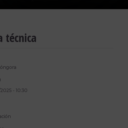
a técnica
Góngora
)
/2025
-
10:30
ación