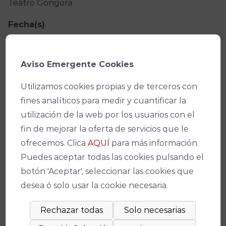
Teatro Góngora
Fecha(s)
15/01/2022 -
10:30
Aviso Emergente Cookies
15/01/2022 -
17:30
Utilizamos cookies propias y de terceros con
Precio
fines analíticos para medir y cuantificar la
Por invitación
utilización de la web por los usuarios con el
fin de mejorar la oferta de servicios que le
ofrecemos. Clica
AQUÍ
para más información.
VER PROGRAMA
Puedes aceptar todas las cookies pulsando el
botón 'Aceptar', seleccionar las cookies que
Facebook
X
WhatsApp
Email
Copy
desea ó solo usar la cookie necesaria.
Link