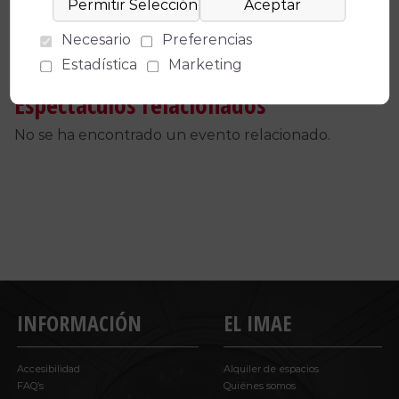
Necesario
Preferencias
Estadística
Marketing
Espectáculos relacionados
No se ha encontrado un evento relacionado.
INFORMACIÓN
EL IMAE
Accesibilidad
Alquiler de espacios
FAQ’s
Quiénes somos