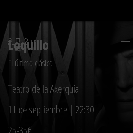
Saltar
al
contenido
Loquillo
El último clásico
Teatro de la Axerquía
11 de septiembre | 22:30
25-35€