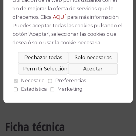
utilización de la web por los usuarios con el
Ficha artística
fin de mejorar la oferta de servicios que le
José Mª Sanz
, Voz
ofrecemos. Clica
AQUÍ
para más información.
Pablo Pérez Pérez, Guitarra
Puedes aceptar todas las cookies pulsando el
Josu García, Guitarra
botón 'Aceptar', seleccionar las cookies que
Igor Pascual, Guitarra
desea ó solo usar la cookie necesaria.
Laurent Castagnet, Batería
Alfonso Alcalá, Bajista
Gabri Casanova, Teclista
Necesario
Preferencias
Condiciones de Venta y Acceso
Estadística
Marketing
Ficha técnica