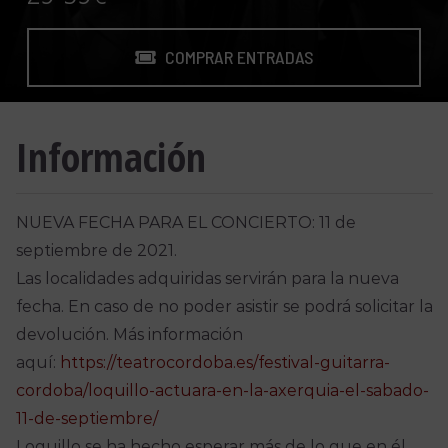
COMPRAR ENTRADAS
Información
NUEVA FECHA PARA EL CONCIERTO: 11 de
septiembre de 2021.
Las localidades adquiridas servirán para la nueva
fecha. En caso de no poder asistir se podrá solicitar la
devolución. Más información
aquí:
https://teatrocordoba.es/festival-guitarra-
cordoba/loquillo-actuara-en-la-axerquia-el-sabado-
11-de-septiembre/
Loquillo se ha hecho esperar más de lo que en él