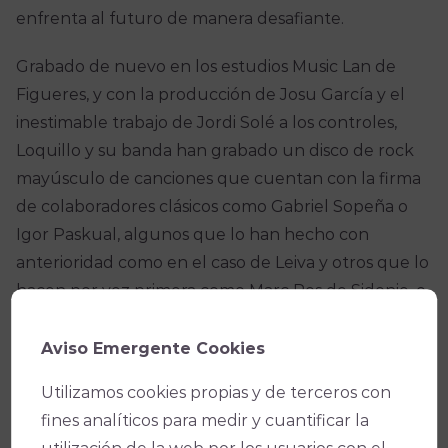
enfrenta al futuro de manera desafiante.
Grabado de nuevo en los estudios Music Lan de
Figueres, y con la producción de Josu García y el
inestimable trabajo de Jordi Solé a los controles,
Loquillo y su banda han grabado un disco de rock
mayúsculo de canciones que cuentan con la firma
de colaboradores clásicos como Gabriel Sopeña o
Igor Paskual, algunos que lo han hecho con
anterioridad como en el caso de Leiva y otros que lo
hacen por vez primera como Marc Ros de Sidonie, o
Santi Balmes de Love Of Lesbian. Luis Alberto de
Cuenca y Carlos Zanón lo hacen aportando textos.
Aviso Emergente Cookies
Sin duda, todo un plantel de lujo al servicio de una
Utilizamos cookies propias y de terceros con
causa, la entrega de “El último clásico”.
fines analíticos para medir y cuantificar la