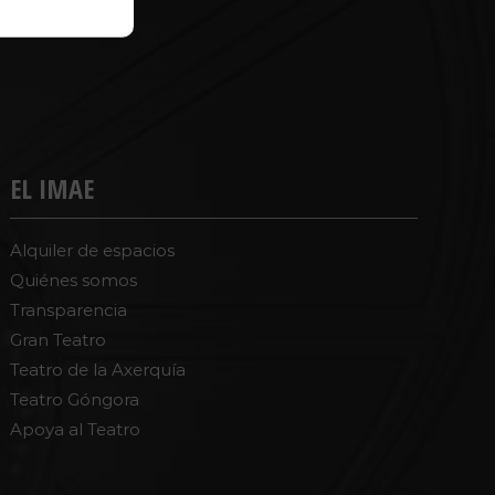
EL IMAE
Alquiler de espacios
Quiénes somos
Transparencia
Gran Teatro
Teatro de la Axerquía
Teatro Góngora
Apoya al Teatro