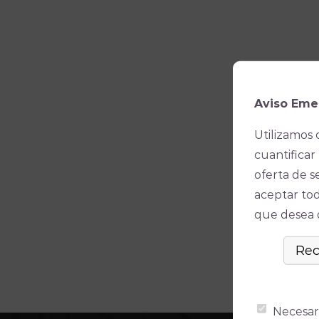
Aviso Eme
Utilizamos 
cuantificar 
oferta de s
aceptar tod
que desea ó
Necesar