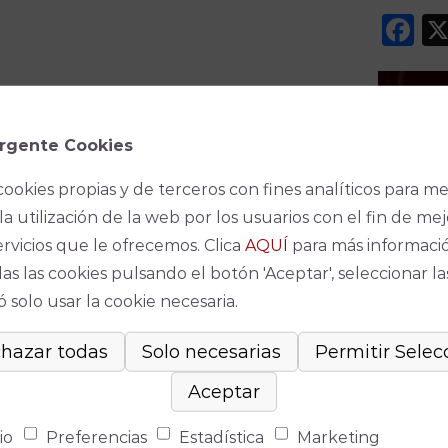
F
rgente Cookies
cookies propias y de terceros con fines analíticos para me
la utilización de la web por los usuarios con el fin de mej
Espec
ervicios que le ofrecemos. Clica
AQUÍ
para más informaci
as las cookies pulsando el botón 'Aceptar', seleccionar la
No se ha
 solo usar la cookie necesaria.
io
Preferencias
Estadística
Marketing