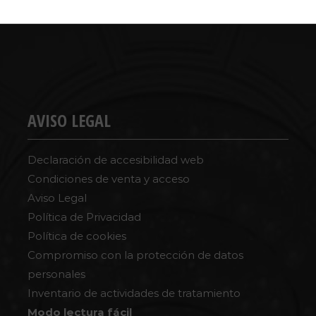
AVISO LEGAL
Declaración de accesibilidad web
Condiciones de venta y acceso
Aviso Legal
Política de Privacidad
Política de cookies
Compromiso con la protección de datos
personales
Inventario de actividades de tratamiento
Modo lectura fácil