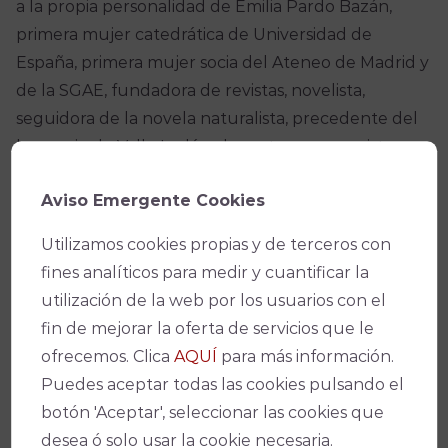
a la propia personalidad de Emilia Pardo Bazán,
primera mujer catedrática de Universidad de
España, primera mujer socia del Ateneo de Madrid y
de la SGAE, fundadora de revistas, novelista,
seguidora de la novela naturalista, precedente del
lenguaje de Valle Inclán; dramaturga, ensayista,
cronista cultural y de la política madrileña en la
Aviso Emergente Cookies
prensa de su época, candidata a académica de la
RAE que no fue elegida por ser mujer. Nacida en A
Utilizamos cookies propias y de terceros con
Coruña, viajó por toda Europa, permaneció
fines analíticos para medir y cuantificar la
temporadas en Santander y en Barcelona (en
utilización de la web por los usuarios con el
donde conoció al intelectual Lázaro Galdiano, con
fin de mejorar la oferta de servicios que le
quien mantuvo una importante relación amorosa a
ofrecemos. Clica
AQUÍ
para más información.
pesar de la que mantenía con el también novelista
Puedes aceptar todas las cookies pulsando el
Pérez Galdós), vivió más de treinta y cinco años en
botón 'Aceptar', seleccionar las cookies que
Madrid.
desea ó solo usar la cookie necesaria.