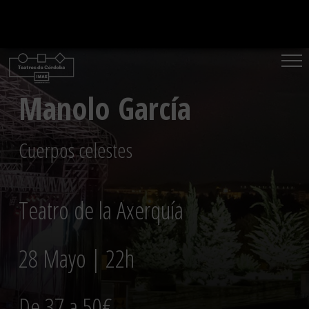
Saltar
al
contenido
Manolo García
Cuerpos celestes
Teatro de la Axerquía
28 Mayo | 22h
De 37 a 50€