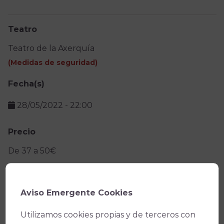
Teatro
Teatro de la Axerquía
(
Medidas de seguridad
)
Fecha(s)
28/05/2022
-
22:00
Precio
De 37 a 50€
Promotor
Producciones de Grandes Eventos, S.L.
Aviso Emergente Cookies
Utilizamos cookies propias y de terceros con
Facebook
X
WhatsApp
Email
Copy