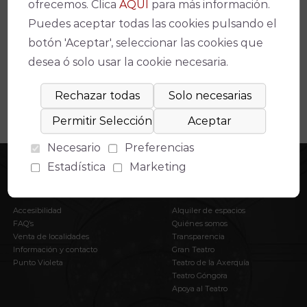
Espectáculos relacionados
ofrecemos. Clica
AQUÍ
para más información.
Puedes aceptar todas las cookies pulsando el
No se ha encontrado un evento relacionado.
botón 'Aceptar', seleccionar las cookies que
desea ó solo usar la cookie necesaria.
Necesario
Preferencias
Estadística
Marketing
INFORMACIÓN
EL IMAE
Accesibilidad
Alquiler de espacios
FAQ’s
Quiénes somos
Venta de localidades
Transparencia
Información y contacto
Gran Teatro
Punto Violeta
Teatro de la Axerquía
Teatro Góngora
Apoya al Teatro