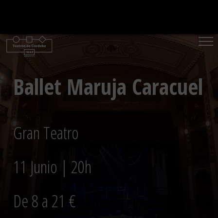
Saltar
al
contenido
Ballet Maruja Caracuel
Gran Teatro
11 Junio | 20h
De 8 a 21 €