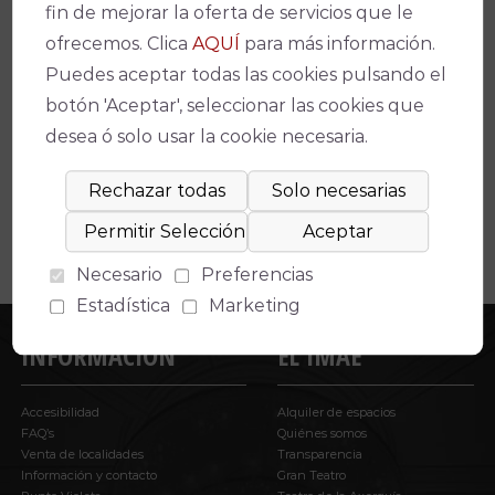
fin de mejorar la oferta de servicios que le
ofrecemos. Clica
AQUÍ
para más información.
Espectáculos relacionados
Puedes aceptar todas las cookies pulsando el
botón 'Aceptar', seleccionar las cookies que
No se ha encontrado un evento relacionado.
desea ó solo usar la cookie necesaria.
Necesario
Preferencias
Estadística
Marketing
INFORMACIÓN
EL IMAE
Accesibilidad
Alquiler de espacios
FAQ’s
Quiénes somos
Venta de localidades
Transparencia
Información y contacto
Gran Teatro