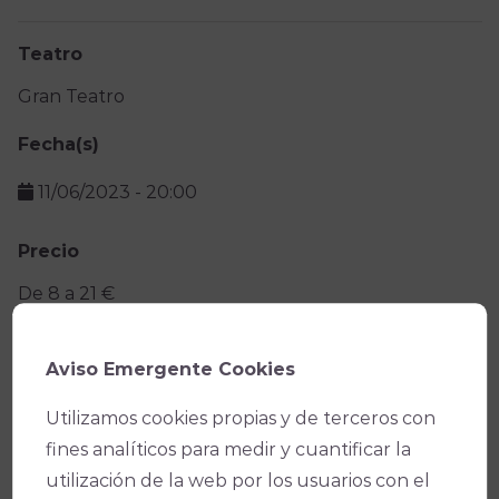
Teatro
Gran Teatro
Fecha(s)
11/06/2023
-
20:00
Precio
De 8 a 21 €
Facebook
X
WhatsApp
Email
Copy
Aviso Emergente Cookies
Link
Utilizamos cookies propias y de terceros con
fines analíticos para medir y cuantificar la
utilización de la web por los usuarios con el