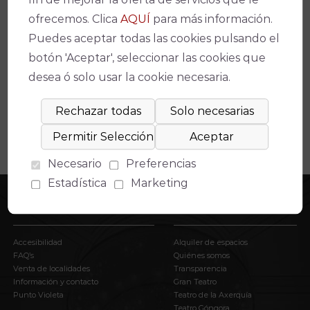
ofrecemos. Clica
AQUÍ
para más información.
Espectáculos relacionados
Puedes aceptar todas las cookies pulsando el
botón 'Aceptar', seleccionar las cookies que
No se ha encontrado un evento relacionado.
desea ó solo usar la cookie necesaria.
Necesario
Preferencias
Estadística
Marketing
INFORMACIÓN
EL IMAE
Accesibilidad
Alquiler de espacios
FAQ’s
Quiénes somos
Venta de localidades
Transparencia
Información y contacto
Gran Teatro
Punto Violeta
Teatro de la Axerquía
Teatro Góngora