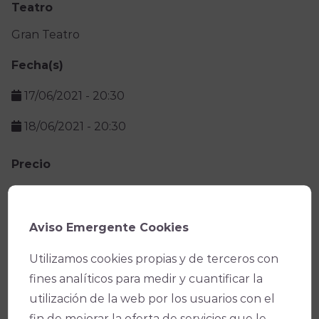
Teatro
Gran Teatro
Fecha(s)
17/06/2021 -
20:30
18/06/2021 -
20:30
Precio
Facebook
X
WhatsApp
Email
Copy
Aviso Emergente Cookies
Link
Utilizamos cookies propias y de terceros con
fines analíticos para medir y cuantificar la
utilización de la web por los usuarios con el
fin de mejorar la oferta de servicios que le