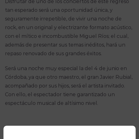
Disfrutar de uno de los conciertos de este regreso
tan esperado será una oportunidad única, y
seguramente irrepetible, de vivir una noche de
rock, en un original y electrizante formato acústico,
con el mítico e incombustible Miguel Ríos; el cual,
además de presentar sus temas inéditos, hará un
repaso renovado de sus grandes éxitos.
Será una noche muy especial la del 4 de junio en
Córdoba, ya que otro maestro, el gran Javier Rubial,
acompañado por sus hijos, será el artista invitado.
Con ello, el espectador tiene garantizado un
espectáculo musical de altísimo nivel.
Condiciones de Venta y Acceso