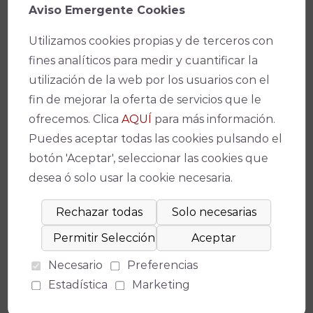
Aviso Emergente Cookies
creando un sonido distintivo que cautiva a
audiencias de todo el mundo. Gracias a una técnica
Utilizamos cookies propias y de terceros con
excepcional, una profunda expresividad emocional
fines analíticos para medir y cuantificar la
y una notable capacidad de improvisación, cada una
utilización de la web por los usuarios con el
de sus actuaciones se convierte en una experiencia
fin de mejorar la oferta de servicios que le
artística única que deja una impresión duradera.
ofrecemos. Clica
AQUÍ
para más información.
Bako es un artista que amplía continuamente los
Puedes aceptar todas las cookies pulsando el
límites de la interpretación musical, demostrando
botón 'Aceptar', seleccionar las cookies que
cómo la tambura tradicional puede sonar moderna,
desea ó solo usar la cookie necesaria.
emocionante e inagotablemente creativa.
Formación
Mozes Rozenberg – guitarra manouche
Bako Jovanović – tamburitza
Necesario
Preferencias
Matheus Nicolaiewsky – contrabajo
Estadística
Marketing
Žika Jovanović – guitarra clásica