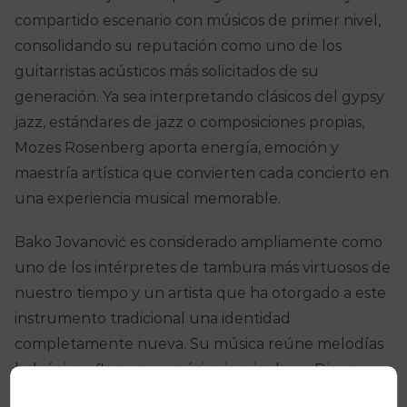
compartido escenario con músicos de primer nivel,
consolidando su reputación como uno de los
guitarristas acústicos más solicitados de su
generación. Ya sea interpretando clásicos del gypsy
jazz, estándares de jazz o composiciones propias,
Mozes Rosenberg aporta energía, emoción y
maestría artística que convierten cada concierto en
una experiencia musical memorable.
Bako Jovanović es considerado ampliamente como
uno de los intérpretes de tambura más virtuosos de
nuestro tiempo y un artista que ha otorgado a este
instrumento tradicional una identidad
completamente nueva. Su música reúne melodías
balcánicas, flamenco, música inspirada en Django
Reinhardt, jazz y numerosas otras influencias,