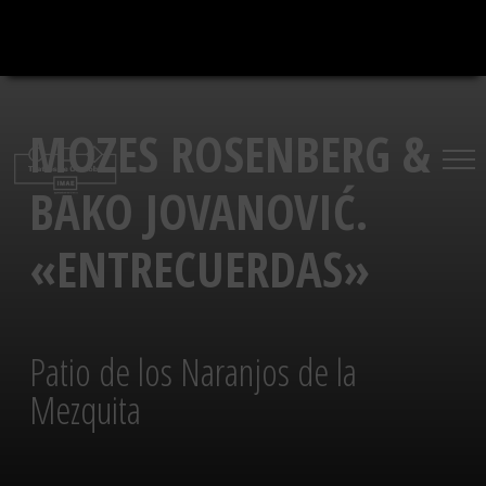
Saltar
al
contenido
MOZES ROSENBERG &
BAKO JOVANOVIĆ.
«ENTRECUERDAS»
Patio de los Naranjos de la
Mezquita