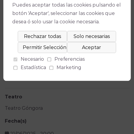
Puedes aceptar todas las cookies pulsando el
botón 'Aceptar', seleccionar las cookies que
desea ó solo usar la cookie necesaria.
Necesario
Preferencias
Ficha técnica
Estadística
Marketing
Teatro
Teatro Góngora
Fecha(s)
21/06/2025
-
20:00