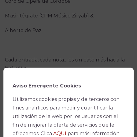
Coro de Ópera de Córdoba
Musintégrate (CPM Músico Ziryab) &
Alberto de Paz
Cada entrada, cada nota… es un paso más hacia la
inclusión.
Una noche irrepetible, donde la música se convierte
Aviso Emergente Cookies
en impulso y esperanza… se convierte en MÚSICA
Utilizamos cookies propias y de terceros con
PARA EL ALMA.
fines analíticos para medir y cuantificar la
utilización de la web por los usuarios con el
Condiciones de Venta y Acceso
fin de mejorar la oferta de servicios que le
ofrecemos. Clica
AQUÍ
para más información.