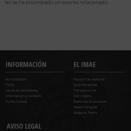
No se ha encontrado un evento relacionado.
INFORMACIÓN
EL IMAE
Accesibilidad
Alquiler de espacios
FAQ’s
Quiénes somos
Venta de localidades
Transparencia
Información y contacto
Gran Teatro
Punto Violeta
Teatro de la Axerquía
Teatro Góngora
Apoya al Teatro
AVISO LEGAL