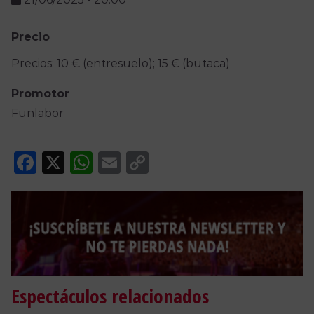
Precio
Precios: 10 € (entresuelo); 15 € (butaca)
Promotor
Funlabor
Facebook
X
WhatsApp
Email
Copy
Link
Espectáculos relacionados