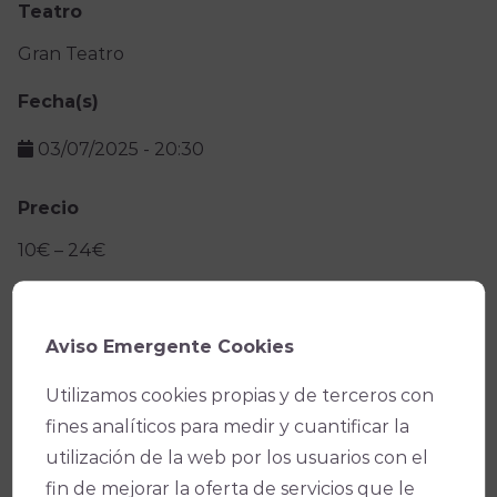
Teatro
Gran Teatro
Fecha(s)
03/07/2025
-
20:30
Precio
10€ – 24€
Facebook
X
WhatsApp
Email
Copy
Aviso Emergente Cookies
Link
Utilizamos cookies propias y de terceros con
fines analíticos para medir y cuantificar la
utilización de la web por los usuarios con el
fin de mejorar la oferta de servicios que le