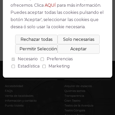
ofrecemos. Clica
AQUÍ
para más información.
Espectáculos relacionados
Puedes aceptar todas las cookies pulsando el
No se ha encontrado un evento relacionado.
botón 'Aceptar', seleccionar las cookies que
desea ó solo usar la cookie necesaria.
Necesario
Preferencias
Estadística
Marketing
INFORMACIÓN
EL IMAE
Accesibilidad
Alquiler de espacios
FAQ’s
Quiénes somos
Venta de localidades
Transparencia
Información y contacto
Gran Teatro
Punto Violeta
Teatro de la Axerquía
Teatro Góngora