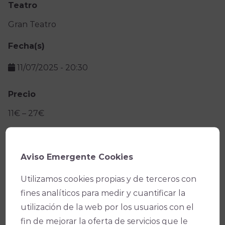
Teatro
Gran Teatro
Fecha(s)
11/07/2025
-
20:30
Precio
11€ – 27€
Facebook
X
WhatsApp
Email
Copy
Aviso Emergente Cookies
Link
Utilizamos cookies propias y de terceros con
fines analíticos para medir y cuantificar la
utilización de la web por los usuarios con el
fin de mejorar la oferta de servicios que le