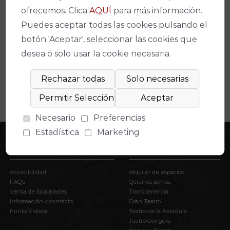
ofrecemos. Clica
AQUÍ
para más información.
Espectáculos relacionados
Puedes aceptar todas las cookies pulsando el
No se ha encontrado un evento relacionado.
botón 'Aceptar', seleccionar las cookies que
desea ó solo usar la cookie necesaria.
Necesario
Preferencias
Estadística
Marketing
INFORMACIÓN
EL IMAE
Accesibilidad
Alquiler de espacios
FAQ’s
Quiénes somos
Venta de localidades
Transparencia
Información y contacto
Gran Teatro
Punto Violeta
Teatro de la Axerquía
Teatro Góngora