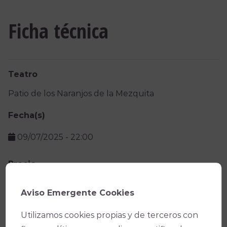
Ficha técnica
Teatro
Patio de los Naranjos de la Mezquita
Fecha(s)
09/07/2025
-
22:00
Precio
Entradas por invitación
Aviso Emergente Cookies
Facebook
X
WhatsApp
Email
Copy
Utilizamos cookies propias y de terceros con