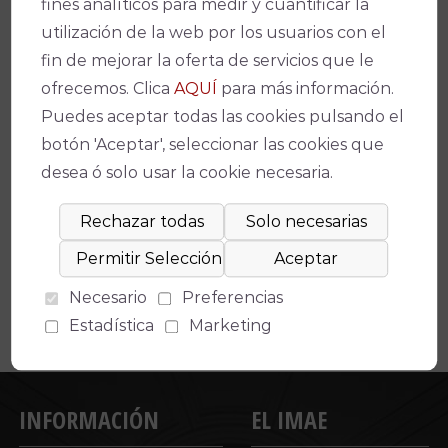
fines analíticos para medir y cuantificar la
Link
utilización de la web por los usuarios con el
fin de mejorar la oferta de servicios que le
ofrecemos. Clica
AQUÍ
para más información.
Puedes aceptar todas las cookies pulsando el
botón 'Aceptar', seleccionar las cookies que
Espectáculos relacionados
desea ó solo usar la cookie necesaria.
No se ha encontrado un evento relacionado.
Necesario
Preferencias
Estadística
Marketing
INFORMACIÓN
EL IMAE