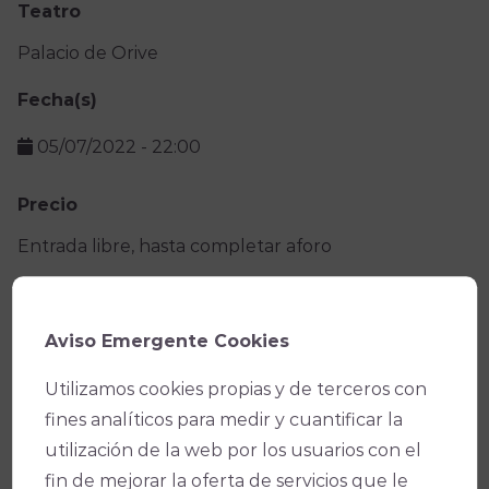
Teatro
Palacio de Orive
Fecha(s)
05/07/2022
-
22:00
Precio
Entrada libre, hasta completar aforo
Facebook
X
WhatsApp
Email
Copy
Aviso Emergente Cookies
Link
Utilizamos cookies propias y de terceros con
fines analíticos para medir y cuantificar la
utilización de la web por los usuarios con el
fin de mejorar la oferta de servicios que le