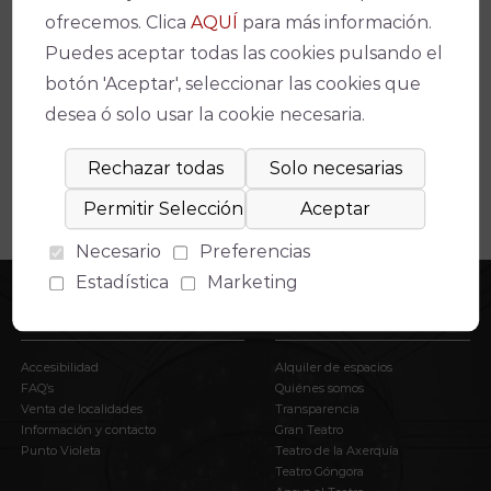
ofrecemos. Clica
AQUÍ
para más información.
Espectáculos relacionados
Puedes aceptar todas las cookies pulsando el
No se ha encontrado un evento relacionado.
botón 'Aceptar', seleccionar las cookies que
desea ó solo usar la cookie necesaria.
Necesario
Preferencias
Estadística
Marketing
INFORMACIÓN
EL IMAE
Accesibilidad
Alquiler de espacios
FAQ’s
Quiénes somos
Venta de localidades
Transparencia
Información y contacto
Gran Teatro
Punto Violeta
Teatro de la Axerquía
Teatro Góngora