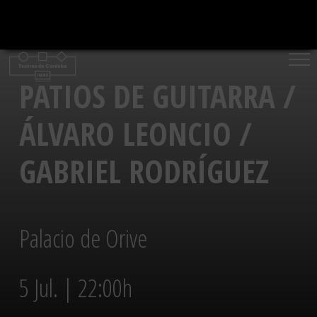
Saltar
al
contenido
PATIOS DE GUITARRA /
ÁLVARO LEONCIO /
GABRIEL RODRÍGUEZ
Palacio de Orive
5 Jul. | 22:00h