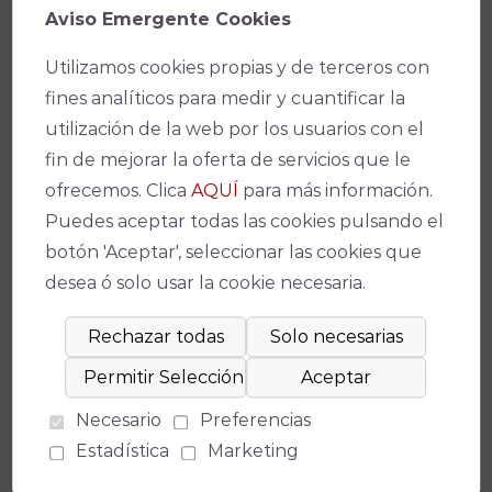
Por invitación
Aviso Emergente Cookies
Promotor
Utilizamos cookies propias y de terceros con
Asociación Carnavalesca Cordobesa
fines analíticos para medir y cuantificar la
utilización de la web por los usuarios con el
Facebook
X
WhatsApp
Email
Copy
fin de mejorar la oferta de servicios que le
ofrecemos. Clica
AQUÍ
para más información.
Link
Puedes aceptar todas las cookies pulsando el
botón 'Aceptar', seleccionar las cookies que
desea ó solo usar la cookie necesaria.
Espectáculos relacionados
No se ha encontrado un evento relacionado.
Necesario
Preferencias
Estadística
Marketing