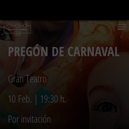
Saltar
al
contenido
PREGÓN DE CARNAVAL
Gran Teatro
10 Feb. | 19:30 h.
Por invitación