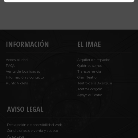
INFORMACIÓN
EL IMAE
Accesibilidad
Alquiler de espacios
FAQ’s
Quiénes somos
Venta de localidades
Transparencia
Información y contacto
Gran Teatro
Punto Violeta
Teatro de la Axerquía
Teatro Góngora
Apoya al Teatro
AVISO LEGAL
Declaración de accesibilidad web
Condiciones de venta y acceso
Aviso Legal