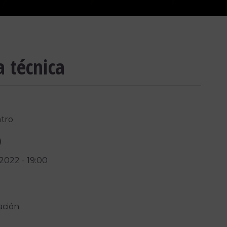
a técnica
tro
)
/2022
-
19:00
ación