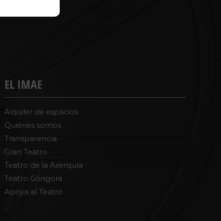
EL IMAE
Alquiler de espacios
Quiénes somos
Transparencia
Gran Teatro
Teatro de la Axerquía
Teatro Góngora
Apoya al Teatro