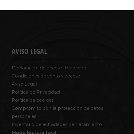
AVISO LEGAL
Declaración de accesibilidad web
Condiciones de venta y acceso
Aviso Legal
Política de Privacidad
Política de cookies
Compromiso con la protección de datos
personales
Inventario de actividades de tratamiento
Modo lectura fácil