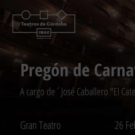
Saltar
al
contenido
Pregón de Carna
A cargo de´José Caballero "El Cat
Gran Teatro
26 Fe