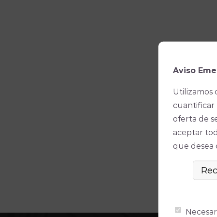
Aviso Eme
Utilizamos 
cuantificar 
oferta de s
aceptar tod
que desea ó
Necesar