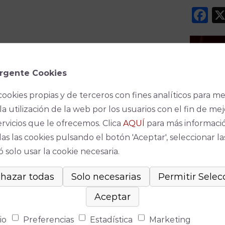
F
rgente Cookies
cookies propias y de terceros con fines analíticos para me
la utilización de la web por los usuarios con el fin de mej
Espec
ervicios que le ofrecemos. Clica
AQUÍ
para más informaci
as las cookies pulsando el botón 'Aceptar', seleccionar la
No se ha
 solo usar la cookie necesaria.
io
Preferencias
Estadística
Marketing