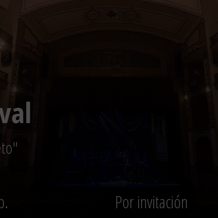
val
eto"
b.
Por invitación