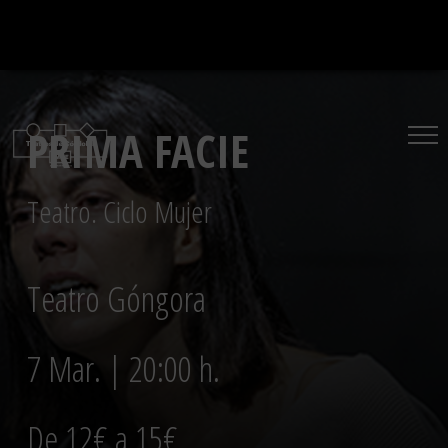
Saltar
al
contenido
PRIMA FACIE
Teatro. Ciclo Mujer
Teatro Góngora
7 Mar. | 20:00 h.
De 12€ a 15€