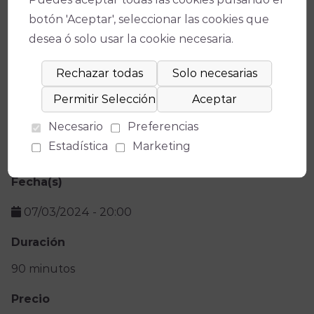
botón 'Aceptar', seleccionar las cookies que
desea ó solo usar la cookie necesaria.
Ficha técnica
Teatro
Necesario
Preferencias
Estadística
Marketing
Teatro Góngora
Fecha(s)
07/03/2024
-
20:00
Duración
90 minutos
Precio