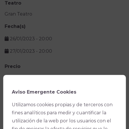
Teatro
Gran Teatro
Fecha(s)
26/01/2023 -
20:00
27/01/2023 -
20:00
Precio
Facebook
X
WhatsApp
Email
Copy
Aviso Emergente Cookies
Link
Utilizamos cookies propias y de terceros con
fines analíticos para medir y cuantificar la
utilización de la web por los usuarios con el
fin de mejorar la oferta de servicios que le