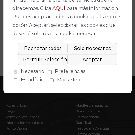
ofrecemos. Clica
AQUÍ
para más información.
Espectáculos relacionados
Puedes aceptar todas las cookies pulsando el
botón 'Aceptar', seleccionar las cookies que
No se ha encontrado un evento relacionado.
desea ó solo usar la cookie necesaria.
Necesario
Preferencias
Estadística
Marketing
INFORMACIÓN
EL IMAE
Accesibilidad
Alquiler de espacios
FAQ’s
Quiénes somos
Venta de localidades
Transparencia
Información y contacto
Gran Teatro
Punto Violeta
Teatro de la Axerquía
Teatro Góngora