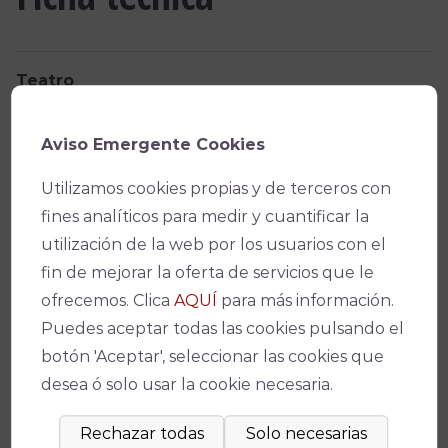
Teatro
Gran Teatro
Aviso Emergente Cookies
Fecha(s)
Utilizamos cookies propias y de terceros con
27/11/2025 -
20:00
fines analíticos para medir y cuantificar la
utilización de la web por los usuarios con el
28/11/2025 -
20:00
fin de mejorar la oferta de servicios que le
ofrecemos. Clica
AQUÍ
para más información.
Precio
Puedes aceptar todas las cookies pulsando el
De 10€ a 27€
botón 'Aceptar', seleccionar las cookies que
desea ó solo usar la cookie necesaria.
Facebook
X
WhatsApp
Email
Copy
Link