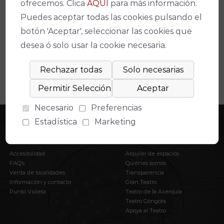
Espectáculos relacionados
ofrecemos. Clica
AQUÍ
para más información.
Puedes aceptar todas las cookies pulsando el
No se ha encontrado un evento relacionado.
botón 'Aceptar', seleccionar las cookies que
desea ó solo usar la cookie necesaria.
Necesario
Preferencias
Estadística
Marketing
INFORMACIÓN
EL IMAE
Accesibilidad
Alquiler de espacios
FAQ’s
Quiénes somos
Venta de localidades
Transparencia
Información y contacto
Gran Teatro
Punto Violeta
Teatro de la Axerquía
Teatro Góngora
Apoya al Teatro