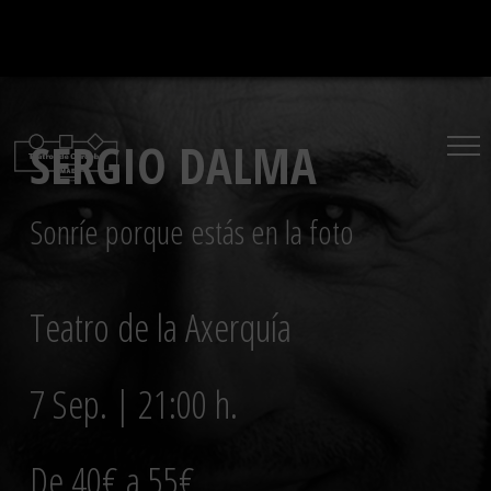
Saltar
al
contenido
SERGIO DALMA
Sonríe porque estás en la foto
Teatro de la Axerquía
7 Sep. | 21:00 h.
De 40€ a 55€