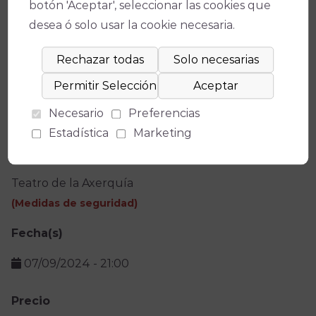
botón 'Aceptar', seleccionar las cookies que
*(Solo disponible en
venta online
)
desea ó solo usar la cookie necesaria.
Ficha técnica
Necesario
Preferencias
Estadística
Marketing
Teatro
Teatro de la Axerquía
(
Medidas de seguridad
)
Fecha(s)
07/09/2024
-
21:00
Precio